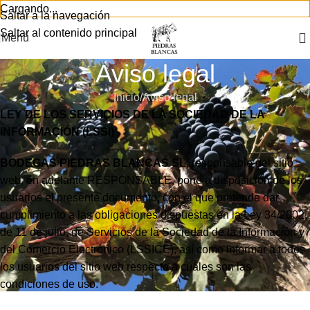
Cargando...
Saltar a la navegación
Saltar al contenido principal
Menú
Aviso legal
Inicio
Aviso legal
LEY DE LOS SERVICIOS DE LA SOCIEDAD DE LA
INFORMACIÓN (LSSI)
BODEGAS PIEDRAS BLANCAS SL
, responsable del sitio
web, en adelante RESPONSABLE, pone a disposición de los
usuarios el presente documento, con el que pretende dar
cumplimiento a las obligaciones dispuestas en la Ley 34/2002,
de 11 de julio, de Servicios de la Sociedad de la Información y
del Comercio Electrónico (LSSICE), así como informar a todos
los usuarios del sitio web respecto a cuáles son las
condiciones de uso.